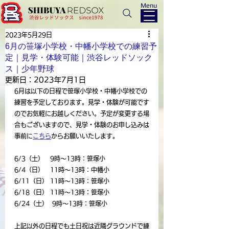
Menu
2023年5月29日
6月の笹塚小学校・中幡小学校での練習予
定｜見学・体験可能｜渋谷レッドソック
ス｜少年野球
更新日：
2023年7月1日
6月は以下の日程で笹塚小学校・中幡小学校での
練習を予定しております。見学・体験が可能です
のでお気軽にお越しください。予定が変更する場
合もございますので、見学・体験のお申し込みは
事前に
こちら
からお願いいたします。
6/3（土）   9時～13時：笹塚小
6/4（日）   11時～13時：中幡小
6/11（日） 11時～13時：笹塚小
6/18（日） 11時～13時：笹塚小
6/24（土）  9時～13時：笹塚小
上記以外の日程でも土日祝は近隣グラウンドで練