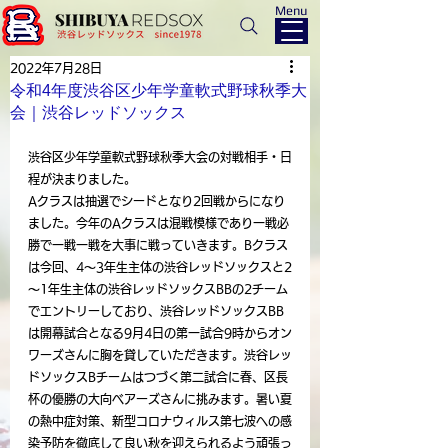
Menu
2022年7月28日
令和4年度渋谷区少年学童軟式野球秋季大
会｜渋谷レッドソックス
渋谷区少年学童軟式野球秋季大会の対戦相手・日
程が決まりました。
Aクラスは抽選でシードとなり2回戦からになり
ました。今年のAクラスは混戦模様であり一戦必
勝で一戦一戦を大事に戦っていきます。Bクラス
は今回、4～3年生主体の渋谷レッドソックスと2
～1年生主体の渋谷レッドソックスBBの2チーム
でエントリーしており、渋谷レッドソックスBB
は開幕試合となる9月4日の第一試合9時からオン
ワーズさんに胸を貸していただきます。渋谷レッ
ドソックスBチームはつづく第二試合に春、区長
杯の優勝の大向ベアーズさんに挑みます。暑い夏
の熱中症対策、新型コロナウィルス第七波への感
染予防を徹底して良い秋を迎えられるよう頑張っ